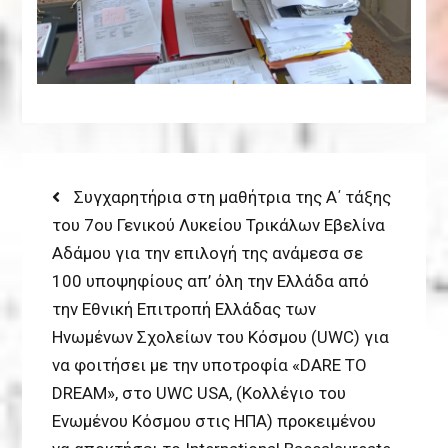
Post
Previous
Συγχαρητήρια στη μαθήτρια της Α΄ τάξης
post:
του 7ου Γενικού Λυκείου Τρικάλων Εβελίνα
navigation
Αδάμου για την επιλογή της ανάμεσα σε
100 υποψηφίους απ’ όλη την Ελλάδα από
την Εθνική Επιτροπή Ελλάδας των
Ηνωμένων Σχολείων του Κόσμου (UWC) για
να φοιτήσει με την υποτροφία «DARE TO
DREAM», στο UWC USA, (Κολλέγιο του
Ενωμένου Κόσμου στις ΗΠΑ) προκειμένου