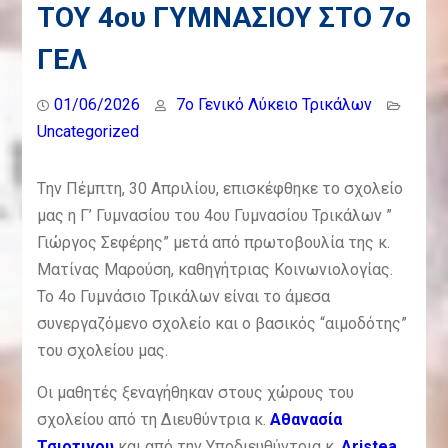
ΤΟΥ 4ου ΓΥΜΝΑΣΙΟΥ ΣΤΟ 7ο
ΓΥΜΝΑΣΙΟΥ ΣΤΟ 7ο ΓΕΛ
ΕΣΩΤΕΡΙΚΗ ΑΞΙΟΛΟΓΗΣΗ 7ου
ΓΕΛ
ΛΥΚΕΙΟΥ ΤΡΙΚΑΛΩΝ ΣΧΟΛ. ΕΤΟΥΣ
2025-2026 (ΣΥΝΟΠΤΙΚΗ)
01/06/2026
7o Γενικό Λύκειο Τρικάλων
Uncategorized
Tην Πέμπτη, 30 Απριλίου, επισκέφθηκε το σχολείο
μας η Γ’ Γυμνασίου του 4ου Γυμνασίου Τρικάλων ”
Γιώργος Σεφέρης” μετά από πρωτοβουλία της κ.
Ματίνας Μαρούση, καθηγήτριας Κοινωνιολογίας.
Το 4ο Γυμνάσιο Τρικάλων είναι το άμεσα
συνεργαζόμενο σχολείο και ο βασικός “αιμοδότης”
του σχολείου μας.
Οι μαθητές ξεναγήθηκαν στους χώρους του
σχολείου από τη Διευθύντρια κ.
Αθανασία
Τσιοτινου
και από την Υποδιευθύντρια κ.
Aristea