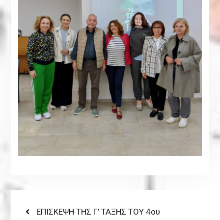
Post
Previous
ΕΠΙΣΚΕΨΗ ΤΗΣ Γ’ ΤΑΞΗΣ ΤΟΥ 4ου