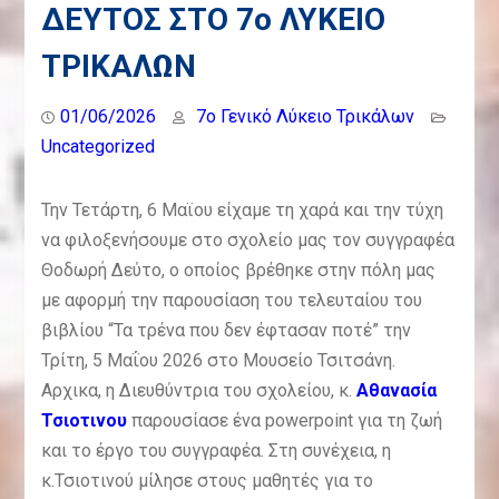
ΕΠΙΣΚΕΨΗ ΤΗΣ Γ’ ΤΑΞΗΣ ΤΟΥ 4ου
ΔΕΥΤΟΣ ΣΤΟ 7ο ΛΥΚΕΙΟ
ΓΥΜΝΑΣΙΟΥ ΣΤΟ 7ο ΓΕΛ
ΕΣΩΤΕΡΙΚΗ ΑΞΙΟΛΟΓΗΣΗ 7ου
ΤΡΙΚΑΛΩΝ
ΛΥΚΕΙΟΥ ΤΡΙΚΑΛΩΝ ΣΧΟΛ. ΕΤΟΥΣ
2025-2026 (ΣΥΝΟΠΤΙΚΗ)
01/06/2026
7o Γενικό Λύκειο Τρικάλων
Uncategorized
Την Τετάρτη, 6 Μαϊου είχαμε τη χαρά και την τύχη
να φιλοξενήσουμε στο σχολείο μας τον συγγραφέα
Θοδωρή Δεύτο, ο οποίος βρέθηκε στην πόλη μας
με αφορμή την παρουσίαση του τελευταίου του
βιβλίου “Τα τρένα που δεν έφτασαν ποτέ” την
Τρίτη, 5 Μαΐου 2026 στο Μουσείο Τσιτσάνη.
Αρχικα, η Διευθύντρια του σχολείου, κ.
Αθανασία
Τσιοτινου
παρουσίασε ένα powerpoint για τη ζωή
και το έργο του συγγραφέα. Στη συνέχεια, η
κ.Τσιοτινού μίλησε στους μαθητές για το