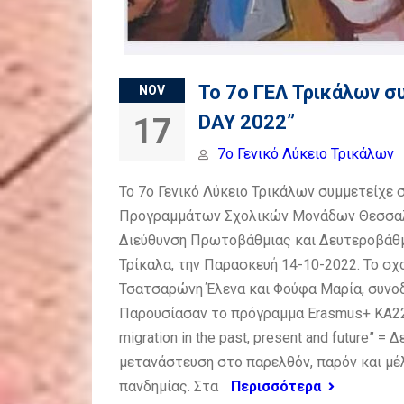
Το 7ο ΓΕΛ Τρικάλων 
NOV
DAY 2022”
17
7o Γενικό Λύκειο Τρικάλων
Το 7ο Γενικό Λύκειο Τρικάλων συμμετείχ
Προγραμμάτων Σχολικών Μονάδων Θεσσαλία
Διεύθυνση Πρωτοβάθμιας και Δευτεροβάθμ
Τρίκαλα, την Παρασκευή 14-10-2022. Το σχ
Τσατσαρώνη Έλενα και Φούφα Μαρία, συνοδ
Παρουσίασαν το πρόγραμμα Erasmus+ KA229, 
migration in the past, present and future” =
μετανάστευση στο παρελθόν, παρόν και μέ
πανδημίας. Στα
Περισσότερα