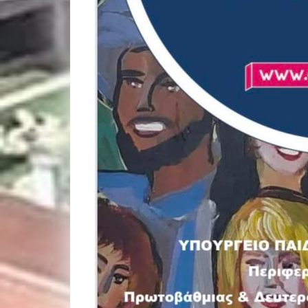
ταινία “Από τον
ψηφιακό κόσμο στον
πραγματικό κόσμο”,
δημιουργία του
τμήματος Β2