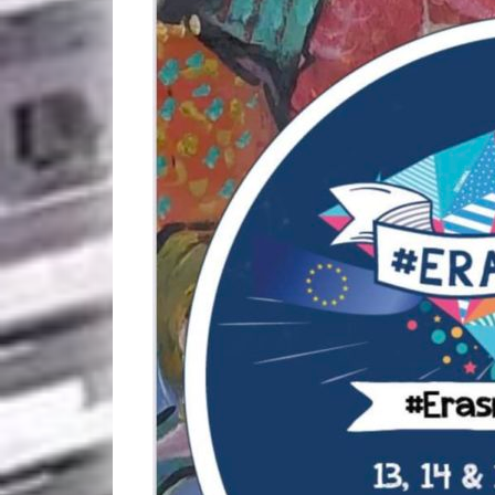
Το 1ο Θερινό
Μαθηματικό Σχολείο
Τρικάλων στο 7ο Λύκειο
Τρικάλων
Ο ΣΥΓΓΡΑΦΕΑΣ ΘΟΔΩΡΗΣ
ΔΕΥΤΟΣ ΣΤΟ 7ο ΛΥΚΕΙΟ
ΤΡΙΚΑΛΩΝ
ΕΠΙΣΚΕΨΗ ΤΗΣ Γ’ ΤΑΞΗΣ
ΤΟΥ 4ου ΓΥΜΝΑΣΙΟΥ ΣΤΟ
7ο ΓΕΛ
ΕΣΩΤΕΡΙΚΗ ΑΞΙΟΛΟΓΗΣΗ
7ου ΛΥΚΕΙΟΥ ΤΡΙΚΑΛΩΝ
ΣΧΟΛ. ΕΤΟΥΣ 2025-2026
(ΣΥΝΟΠΤΙΚΗ)
ΣΥΜΜΕΤΟΧΗ ΤΟΥ 7ου
ΛΥΚΕΙΟΥ ΣΤΟ 8ο U Made it
Festival της
Κινηματογραφικής
Λέσχης Τρικάλων με την