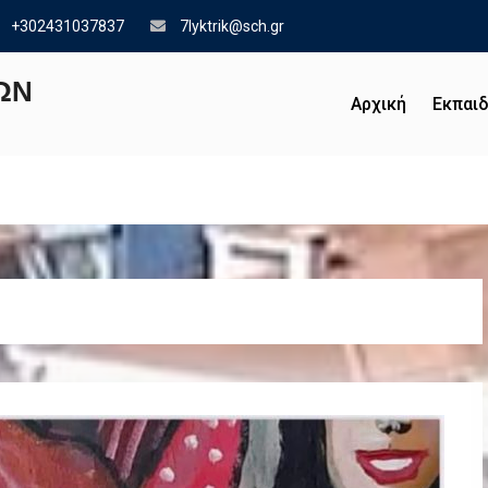
+302431037837
7lyktrik@sch.gr
ΩΝ
Αρχική
Εκπαιδ